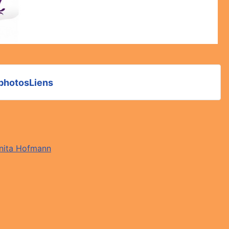
 photos
Liens
nita Hofmann