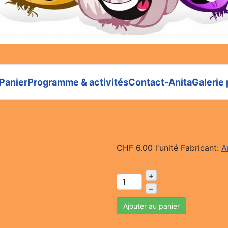
Panier
Programme & activités
Contact-Anita
Galerie
CHF 6.00
l'unité
Fabricant:
A
+
–
Ajouter au panier